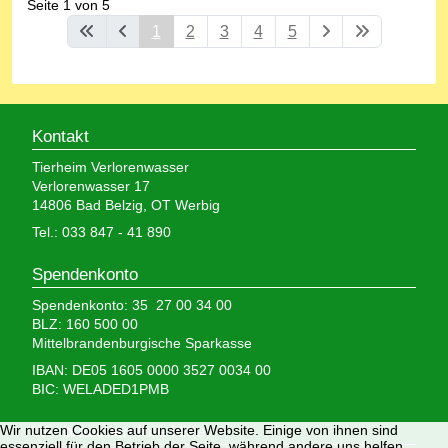
Seite 1 von 5
1
2
3
4
5
Kontakt
Tierheim Verlorenwasser
Verlorenwasser 17
14806 Bad Belzig, OT Werbig
Tel.: 033 847 - 41 890
Spendenkonto
Spendenkonto: 35 27 00 34 00
BLZ: 160 500 00
Mittelbrandenburgische Sparkasse
IBAN: DE05 1605 0000 3527 0034 00
BIC: WELADED1PMB
Wir brauchen Ihre Hilfe,
Wir nutzen Cookies auf unserer Website. Einige von ihnen sind
essenziell für den Betrieb der Seite, während andere uns helfen,