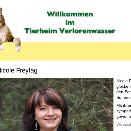
icole Freytag
Nicole 
glocken
den Ben
Sommerf
Mit ihr
sympath
gewonn
Webseit