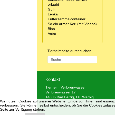
erlaubt
Gufi
Lenka
Futtersammelcontainer
So ein armer Kerl (mit Videos)
Bino
Astra
Tierheimseite durchsuchen
Suchen
Kontakt
Tierheim Verlorenwasser
Verlorenwasser 17
14806 Bad Belzig, OT Werbig
Wir nutzen Cookies auf unserer Website. Einige von ihnen sind essenzi
Tel.: 033 847 - 41 890
verbessern. Sie können selbst entscheiden, ob Sie die Cookies zulasse
Seite zur Verfügung stehen.