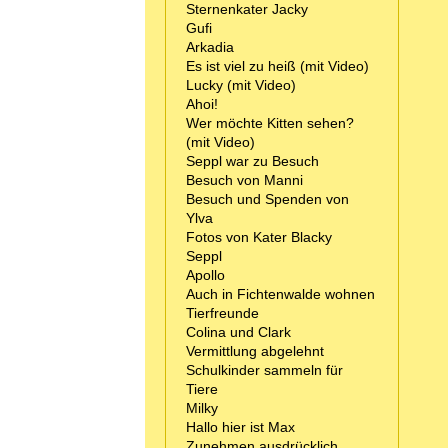
Sternenkater Jacky
Gufi
Arkadia
Es ist viel zu heiß (mit Video)
Lucky (mit Video)
Ahoi!
Wer möchte Kitten sehen?
(mit Video)
Seppl war zu Besuch
Besuch von Manni
Besuch und Spenden von
Ylva
Fotos von Kater Blacky
Seppl
Apollo
Auch in Fichtenwalde wohnen
Tierfreunde
Colina und Clark
Vermittlung abgelehnt
Schulkinder sammeln für
Tiere
Milky
Hallo hier ist Max
Zunehmen ausdrücklich