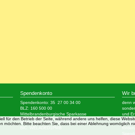
Spendenkonto
Wir b
Spendenkonto: 35 27 00 34 00
denn wi
BLZ: 160 500 00
sonder
Mittelbrandenburgische Sparkasse
und Er
ell für den Betrieb der Seite, während andere uns helfen, diese Websi
IBAN: DE05 1605 0000 3527 0034 00
Wir si
n möchten. Bitte beachten Sie, dass bei einer Ablehnung womöglich nic
BIC: WELADED1PMB
förder
Spende