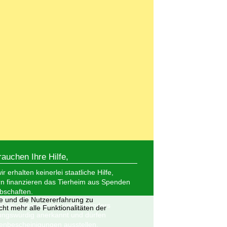
rauchen Ihre Hilfe,
r erhalten keinerlei staatliche Hilfe,
n finanzieren das Tierheim aus Spenden
bschaften.
te und die Nutzererfahrung zu
nd als gemeinnützig und besonders
ht mehr alle Funktionalitäten der
ungswürdig anerkannt und dürfen
nbescheinigungen ausstellen.