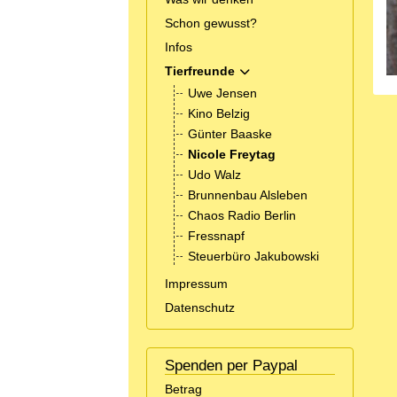
Schon gewusst?
Infos
Tierfreunde
MOD_MENU_TOGGLE_SUBM
Uwe Jensen
Kino Belzig
Günter Baaske
Nicole Freytag
Udo Walz
Brunnenbau Alsleben
Chaos Radio Berlin
Fressnapf
Steuerbüro Jakubowski
Impressum
Datenschutz
Spenden per Paypal
Betrag