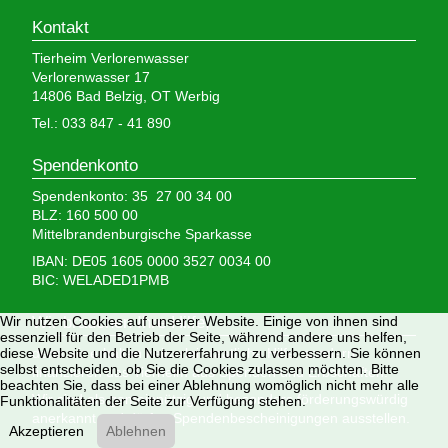
Kontakt
Tierheim Verlorenwasser
Verlorenwasser 17
14806 Bad Belzig, OT Werbig
Tel.: 033 847 - 41 890
Spendenkonto
Spendenkonto: 35 27 00 34 00
BLZ: 160 500 00
Mittelbrandenburgische Sparkasse
IBAN: DE05 1605 0000 3527 0034 00
BIC: WELADED1PMB
Wir brauchen Ihre Hilfe,
Wir nutzen Cookies auf unserer Website. Einige von ihnen sind
essenziell für den Betrieb der Seite, während andere uns helfen,
denn wir erhalten keinerlei staatliche Hilfe, sondern
diese Website und die Nutzererfahrung zu verbessern. Sie können
selbst entscheiden, ob Sie die Cookies zulassen möchten. Bitte
finanzieren das Tierheim aus Spenden und Erbschaften.
beachten Sie, dass bei einer Ablehnung womöglich nicht mehr alle
Wir sind als gemeinnützig und besonders förderungswürdig
Funktionalitäten der Seite zur Verfügung stehen.
anerkannt und dürfen Spendenbescheinigungen ausstellen.
Akzeptieren
Ablehnen