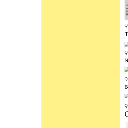
Q
T
Q
N
Q
B
Q
Ü