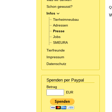
Schon gewusst?
Q
Infos
MOD_MENU_TOGGLE_SUBMENU_L
W
Tierheimneubau
Adressen
Presse
Jobs
SMEURA
Tierfreunde
Impressum
Datenschutz
Spenden per Paypal
Betrag
EUR