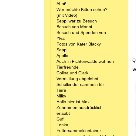
Ahoi!
Wer möchte Kitten sehen?
(mit Video)
Seppl war zu Besuch
Besuch von Manni
Besuch und Spenden von
Ylva
Fotos von Kater Blacky
Seppl
Apollo
Q
Auch in Fichtenwalde wohnen
Tierfreunde
W
Colina und Clark
Vermittlung abgelehnt
Schulkinder sammeln für
Tiere
Milky
Hallo hier ist Max
Zunehmen ausdrücklich
erlaubt
Gufi
Lenka
Futtersammelcontainer