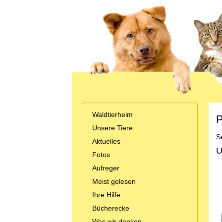
Waldtierheim
P
Unsere Tiere
S
Aktuelles
U
Fotos
Aufreger
Meist gelesen
Ihre Hilfe
Bücherecke
Was wir denken