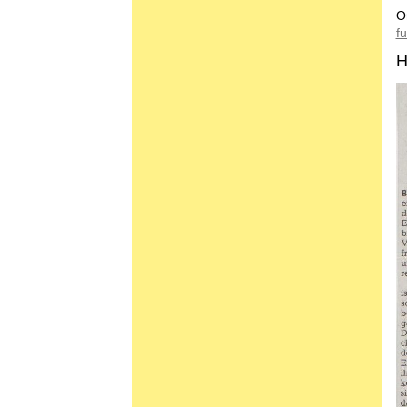
O
f
H