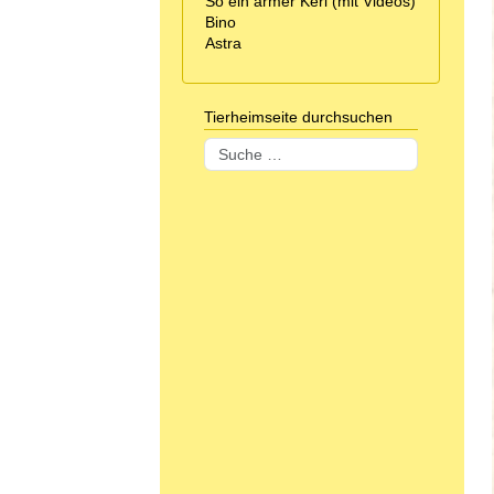
So ein armer Kerl (mit Videos)
Bino
Astra
Tierheimseite durchsuchen
Suchen