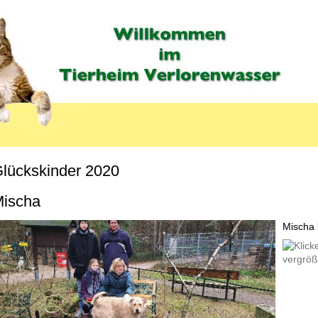
lückskinder 2020
MENU_LABEL
ischa
Mischa l