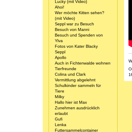
Lucky (mit Video)
Ahoi!
Wer möchte Kitten sehen?
(mit Video)
Seppl war zu Besuch
Besuch von Manni
Besuch und Spenden von
Ylva
Fotos von Kater Blacky
Seppl
Apollo
W
Auch in Fichtenwalde wohnen
Tierfreunde
O
Colina und Clark
1
Vermittlung abgelehnt
Schulkinder sammeln für
Tiere
Milky
Hallo hier ist Max
Zunehmen ausdrücklich
erlaubt
Gufi
Lenka
Futtersammelcontainer