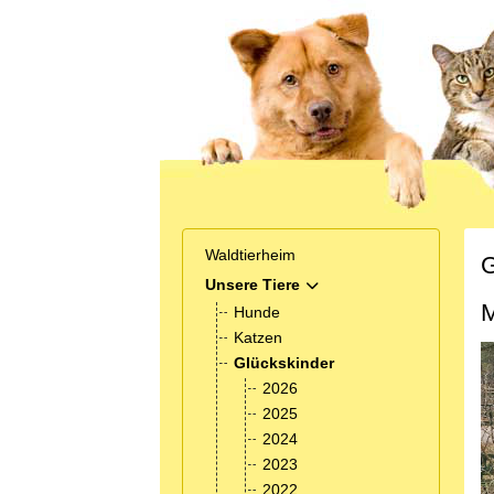
Waldtierheim
G
Unsere Tiere
MOD_MENU_TOGGLE_SUB
M
Hunde
Katzen
Glückskinder
2026
2025
2024
2023
2022