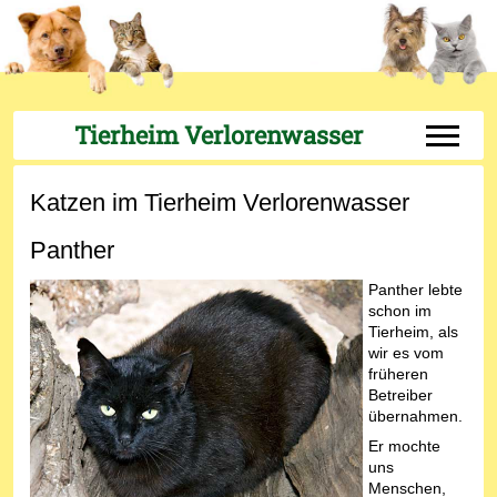
Tierheim Verlorenwasser
Off-Can
Katzen im Tierheim Verlorenwasser
Panther
Panther lebte
schon im
Tierheim, als
wir es vom
früheren
Betreiber
übernahmen.
Er mochte
uns
Menschen,