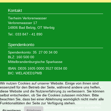
Kontakt
Tierheim Verlorenwasser
Verlorenwasser 17
14806 Bad Belzig, OT Werbig
Tel.: 033 847 - 41 890
Spendenkonto
Spendenkonto: 35 27 00 34 00
BLZ: 160 500 00
Mittelbrandenburgische Sparkasse
IBAN: DE05 1605 0000 3527 0034 00
BIC: WELADED1PMB
Wir brauchen Ihre Hilfe,
Wir nutzen Cookies auf unserer Website. Einige von ihnen sind
essenziell für den Betrieb der Seite, während andere uns helfen,
denn wir erhalten keinerlei staatliche Hilfe, sondern
diese Website und die Nutzererfahrung zu verbessern. Sie können
selbst entscheiden, ob Sie die Cookies zulassen möchten. Bitte
finanzieren das Tierheim aus Spenden und Erbschaften.
beachten Sie, dass bei einer Ablehnung womöglich nicht mehr alle
Wir sind als gemeinnützig und besonders förderungswürdig
Funktionalitäten der Seite zur Verfügung stehen.
anerkannt und dürfen Spendenbescheinigungen ausstellen.
Akzeptieren
Ablehnen