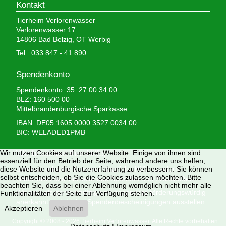
Kontakt
Tierheim Verlorenwasser
Verlorenwasser 17
14806 Bad Belzig, OT Werbig
Tel.: 033 847 - 41 890
Spendenkonto
Spendenkonto: 35 27 00 34 00
BLZ: 160 500 00
Mittelbrandenburgische Sparkasse
IBAN: DE05 1605 0000 3527 0034 00
BIC: WELADED1PMB
Wir nutzen Cookies auf unserer Website. Einige von ihnen sind
Wir brauchen Ihre Hilfe,
essenziell für den Betrieb der Seite, während andere uns helfen,
diese Website und die Nutzererfahrung zu verbessern. Sie können
denn wir erhalten keinerlei staatliche Hilfe, sondern
selbst entscheiden, ob Sie die Cookies zulassen möchten. Bitte
finanzieren das Tierheim aus Spenden und Erbschaften.
beachten Sie, dass bei einer Ablehnung womöglich nicht mehr alle
Wir sind als gemeinnützig und besonders förderungswürdig
Funktionalitäten der Seite zur Verfügung stehen.
anerkannt und dürfen Spendenbescheinigungen ausstellen.
Akzeptieren
Ablehnen
Copyright © 2008 - 2026 Tierheim Verlorenwasser. Alle Rechte vorbehalten.