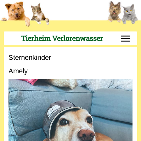
Tierheim Verlorenwasser
Off-Can
Sternenkinder
Amely