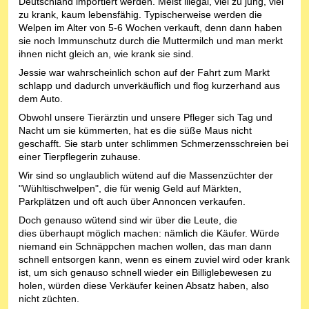
Deutschland importiert werden. Meist illegal, viel zu jung, viel
zu krank, kaum lebensfähig. Typischerweise werden die
Welpen im Alter von 5-6 Wochen verkauft, denn dann haben
sie noch Immunschutz durch die Muttermilch und man merkt
ihnen nicht gleich an, wie krank sie sind.
Jessie war wahrscheinlich schon auf der Fahrt zum Markt
schlapp und dadurch unverkäuflich und flog kurzerhand aus
dem Auto.
Obwohl unsere Tierärztin und unsere Pfleger sich Tag und
Nacht um sie kümmerten, hat es die süße Maus nicht
geschafft. Sie starb unter schlimmen Schmerzensschreien bei
einer Tierpflegerin zuhause.
Wir sind so unglaublich wütend auf die Massenzüchter der
"Wühltischwelpen", die für wenig Geld auf Märkten,
Parkplätzen und oft auch über Annoncen verkaufen.
Doch genauso wütend sind wir über die Leute, die
dies überhaupt möglich machen: nämlich die Käufer. Würde
niemand ein Schnäppchen machen wollen, das man dann
schnell entsorgen kann, wenn es einem zuviel wird oder krank
ist, um sich genauso schnell wieder ein Billiglebewesen zu
holen, würden diese Verkäufer keinen Absatz haben, also
nicht züchten.