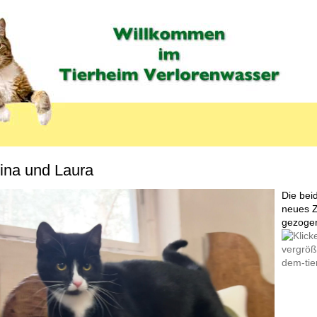
ina und Laura
MENU_LABEL
Die bei
neues Z
gezoge