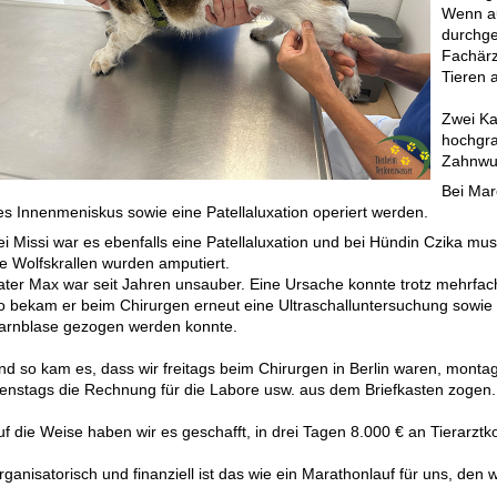
Wenn auc
durchge
Fachärz
Tieren 
Zwei Ka
hochgra
Zahnwu
Bei Mar
es Innenmeniskus sowie eine Patellaluxation operiert werden.
ei Missi war es ebenfalls eine Patellaluxation und bei Hündin Czika mu
ie Wolfskrallen wurden amputiert.
ater Max war seit Jahren unsauber. Eine Ursache konnte trotz mehrfa
o bekam er beim Chirurgen erneut eine Ultraschalluntersuchung sowie 
arnblase gezogen werden konnte.
nd so kam es, dass wir freitags beim Chirurgen in Berlin waren, mont
ienstags die Rechnung für die Labore usw. aus dem Briefkasten zogen.
uf die Weise haben wir es geschafft, in drei Tagen 8.000 € an Tierarztk
rganisatorisch und finanziell ist das wie ein Marathonlauf für uns, den 