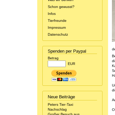
Schon gewusst?
Infos
Tierfreunde
Impressum
Datenschutz
d
Spenden per Paypal
B
Betrag
d
EUR
K
S
H
U
d
Neue Beiträge
A
Peters Tier-Taxi
Nachschlag
O
Großer Besuch aus