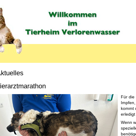
ktuelles
ierarztmarathon
Für die
Impfen,
kommt u
erledigt
Wenn wi
speziel
benötige