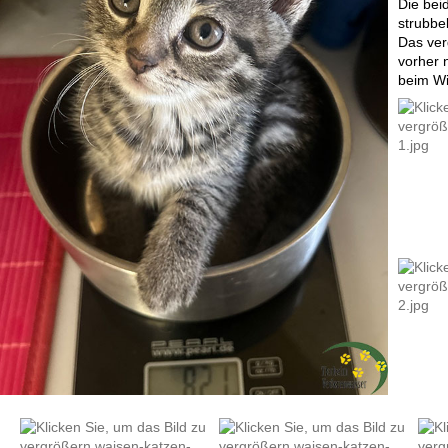
Die bei
strubbel
Das ver
vorher 
beim Wi