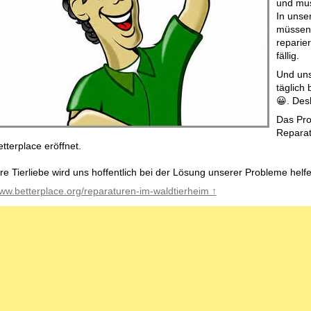
und mus
In unse
müssen 
reparie
fällig.
Und uns
täglich
😀. Des
Das Pro
Reparat
tterplace eröffnet.
hre Tierliebe wird uns hoffentlich bei der Lösung unserer Probleme helfe
ww.betterplace.org/reparaturen-im-waldtierheim ↑