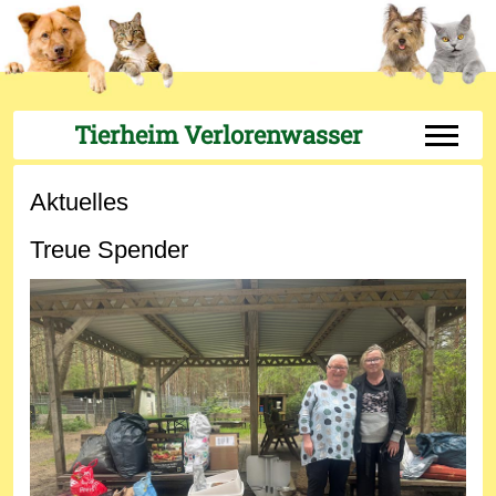
Tierheim Verlorenwasser
Off-Can
Aktuelles
Treue Spender