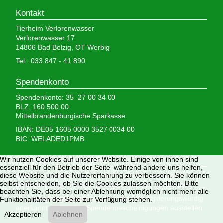
Kontakt
Tierheim Verlorenwasser
Verlorenwasser 17
14806 Bad Belzig, OT Werbig
Tel.: 033 847 - 41 890
Spendenkonto
Spendenkonto: 35 27 00 34 00
BLZ: 160 500 00
Mittelbrandenburgische Sparkasse
IBAN: DE05 1605 0000 3527 0034 00
BIC: WELADED1PMB
Wir nutzen Cookies auf unserer Website. Einige von ihnen sind
Wir brauchen Ihre Hilfe,
essenziell für den Betrieb der Seite, während andere uns helfen,
diese Website und die Nutzererfahrung zu verbessern. Sie können
denn wir erhalten keinerlei staatliche Hilfe, sondern
selbst entscheiden, ob Sie die Cookies zulassen möchten. Bitte
finanzieren das Tierheim aus Spenden und Erbschaften.
beachten Sie, dass bei einer Ablehnung womöglich nicht mehr alle
Wir sind als gemeinnützig und besonders förderungswürdig
Funktionalitäten der Seite zur Verfügung stehen.
anerkannt und dürfen Spendenbescheinigungen ausstellen.
Akzeptieren
Ablehnen