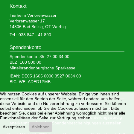
Kontakt
Tierheim Verlorenwasser
Verlorenwasser 17
14806 Bad Belzig, OT Werbig
Tel.: 033 847 - 41 890
Spendenkonto
Spendenkonto: 35 27 00 34 00
BLZ: 160 500 00
Mittelbrandenburgische Sparkasse
IBAN: DE05 1605 0000 3527 0034 00
BIC: WELADED1PMB
Wir brauchen Ihre Hilfe,
Wir nutzen Cookies auf unserer Website. Einige von ihnen sind
essenziell für den Betrieb der Seite, während andere uns helfen,
denn wir erhalten keinerlei staatliche Hilfe, sondern
diese Website und die Nutzererfahrung zu verbessern. Sie können
selbst entscheiden, ob Sie die Cookies zulassen möchten. Bitte
finanzieren das Tierheim aus Spenden und Erbschaften.
beachten Sie, dass bei einer Ablehnung womöglich nicht mehr alle
Wir sind als gemeinnützig und besonders förderungswürdig
Funktionalitäten der Seite zur Verfügung stehen.
anerkannt und dürfen Spendenbescheinigungen ausstellen.
Akzeptieren
Ablehnen